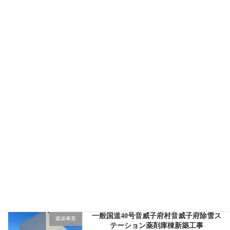
最近の投稿
【旭川】めぐる出会える私の家『イエ
お知らせ
Me!多会場型住宅イベント』開催
2026年6月19日
【旭川】めぐる出会える私の家『イエ
お知らせ
Me!多会場型住宅イベント』開催
2026年3月18日
第１回HOKKAIDO WOOD BUIDING表
お知らせ
彰 木造部門を受賞致しました
2026年3月6日
一般国道40号音威子府村音威子府除雪ス
建築事業
テーション薬剤庫棟新築工事