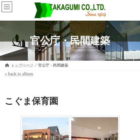
コ
ナ
ン
ビ
テ
ゲ
ン
ー
ツ
シ
へ
ョ
ス
ン
官公庁・民間建築
キ
に
ッ
移
プ
動
トップページ
官公庁・民間建築
« back to album
こぐま保育園