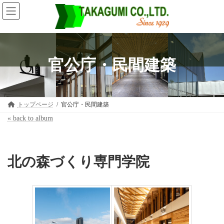
コ
ナ
ン
ビ
テ
ゲ
ン
ー
ツ
シ
へ
ョ
ス
ン
官公庁・民間建築
キ
に
ッ
移
プ
動
トップページ
官公庁・民間建築
« back to album
北の森づくり専門学院