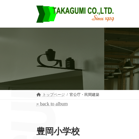
コ
ナ
ン
ビ
テ
ゲ
ン
ー
ツ
シ
へ
ョ
ス
ン
キ
に
ッ
移
プ
動
トップページ
官公庁・民間建築
« back to album
豊岡小学校